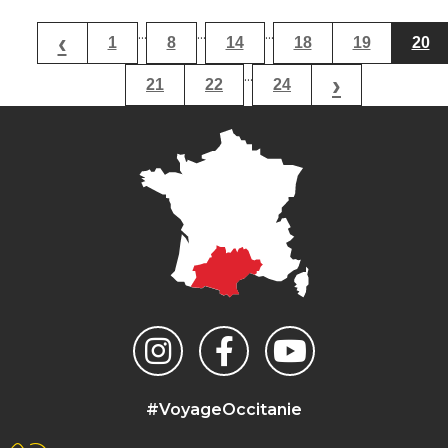
...
...
...
‹
1
8
14
18
19
20
...
›
21
22
24
#VoyageOccitanie