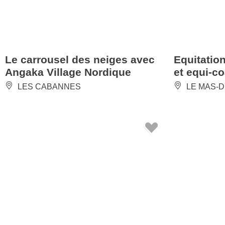
Le carrousel des neiges avec
Equitatio
Angaka Village Nordique
et equi-c
LES CABANNES
LE MAS-D'
Découverte à cheval des
Les poney