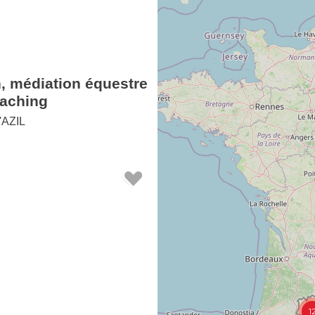
n, médiation équestre
oaching
AZIL
1
s de Julie