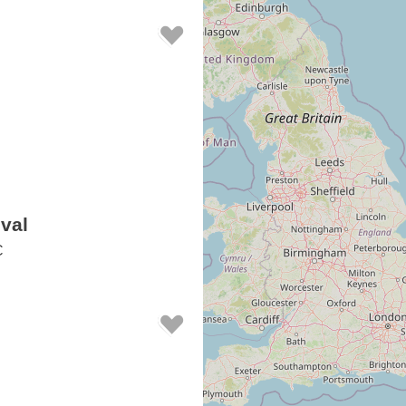
eval
C