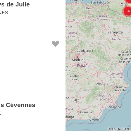
14
NES
des Cévennes
C