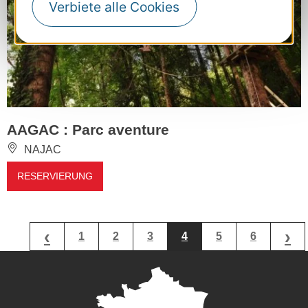
Verbiete alle Cookies
AAGAC : Parc aventure
NAJAC
RESERVIERUNG
‹
›
1
2
3
4
5
6