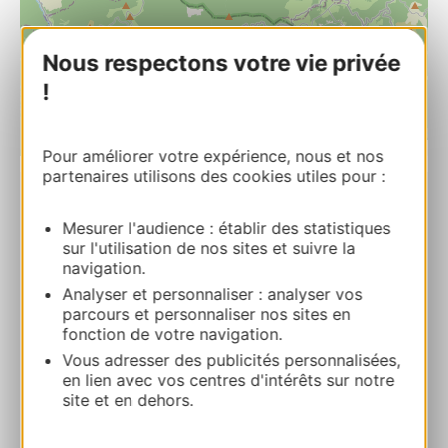
Nous respectons votre vie privée
!
| Map data ©
Leaflet
OpenStreetMap contributors
Pour améliorer votre expérience, nous et nos
partenaires utilisons des cookies utiles pour :
Snack Camping Lestap
Mesurer l'audience : établir des statistiques
Camping de LestapLe Suc 81240 ALBINE
sur l'utilisation de nos sites et suivre la
navigation.
Calcola il tuo percorso
Analyser et personnaliser : analyser vos
parcours et personnaliser nos sites en
fonction de votre navigation.
06 32 22 77 20
Vous adresser des publicités personnalisées,
en lien avec vos centres d'intérêts sur notre
site et en dehors.
E-mail