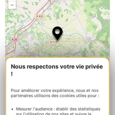
−
Nous respectons votre vie privée
!
Pour améliorer votre expérience, nous et nos
| Map data ©
Leaflet
OpenStreetMap contributors
partenaires utilisons des cookies utiles pour :
Restaurant Les Gourmandises
Mesurer l'audience : établir des statistiques
sur l'utilisation de nos sites et suivre la
60 route de Montricoux 82800