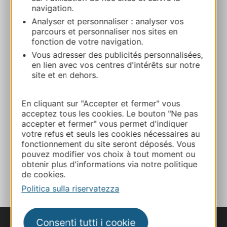
navigation.
NEGREPELISSE
Analyser et personnaliser : analyser vos
parcours et personnaliser nos sites en
Calcola il tuo percorso
fonction de votre navigation.
Vous adresser des publicités personnalisées,
en lien avec vos centres d'intérêts sur notre
05 63 64 23 41
site et en dehors.
E-mail
En cliquant sur "Accepter et fermer" vous
acceptez tous les cookies. Le bouton "Ne pas
accepter et fermer" vous permet d'indiquer
Sito web
votre refus et seuls les cookies nécessaires au
fonctionnement du site seront déposés. Vous
pouvez modifier vos choix à tout moment ou
AGGIUNGI
obtenir plus d'informations via notre politique
AL TACCUINO
de cookies.
Politica sulla riservatezza
Consenti tutti i cookie