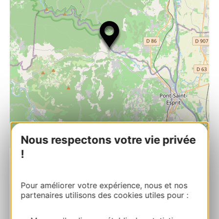
Nous respectons votre vie privée
| Map data ©
Leaflet
OpenStreetMap contributors
!
Restaurant Le Bouchon
Pour améliorer votre expérience, nous et nos
13 Place du Jeu de Paume 30760 AIGUEZE
partenaires utilisons des cookies utiles pour :
Calcola il tuo percorso