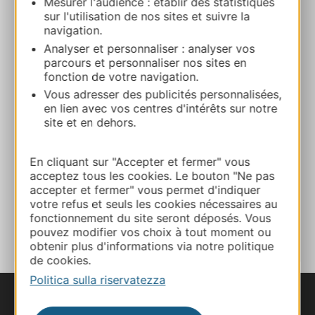
Mesurer l'audience : établir des statistiques
sur l'utilisation de nos sites et suivre la
navigation.
04 66 39 47 70
Analyser et personnaliser : analyser vos
parcours et personnaliser nos sites en
fonction de votre navigation.
E-mail
Vous adresser des publicités personnalisées,
en lien avec vos centres d'intérêts sur notre
site et en dehors.
Sito web
En cliquant sur "Accepter et fermer" vous
Facebook
acceptez tous les cookies. Le bouton "Ne pas
accepter et fermer" vous permet d'indiquer
votre refus et seuls les cookies nécessaires au
AGGIUNGI
fonctionnement du site seront déposés. Vous
AL TACCUINO
pouvez modifier vos choix à tout moment ou
obtenir plus d'informations via notre politique
de cookies.
Politica sulla riservatezza