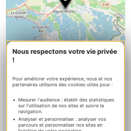
Nous respectons votre vie privée
!
| Map data ©
Leaflet
OpenStreetMap contributors
Pour améliorer votre expérience, nous et nos
partenaires utilisons des cookies utiles pour :
Restaurant – Le Bistrot du Marché
8 avenue Frédéric Mistral 30220 AIGUES-
MORTES
Mesurer l'audience : établir des statistiques
sur l'utilisation de nos sites et suivre la
navigation.
Calcola il tuo percorso
Analyser et personnaliser : analyser vos
parcours et personnaliser nos sites en
fonction de votre navigation.