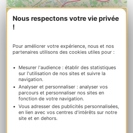
Nous respectons votre vie privée
!
Pour améliorer votre expérience, nous et nos
| Map data ©
Leaflet
OpenStreetMap contributors
partenaires utilisons des cookies utiles pour :
Mesurer l'audience : établir des statistiques
Résidence Domitys – Les Cépages –
sur l'utilisation de nos sites et suivre la
Restaurant
navigation.
85 avenue François Mitterrand 81600
Analyser et personnaliser : analyser vos
GAILLAC
parcours et personnaliser nos sites en
fonction de votre navigation.
Calcola il tuo percorso
Vous adresser des publicités personnalisées,
en lien avec vos centres d'intérêts sur notre
site et en dehors.
05 36 35 15 00