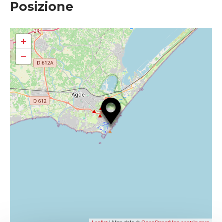
Posizione
+
−