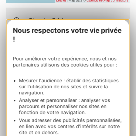
| Map data ©
Leaflet
OpenStreetMap contributors
Pizza des Falaises
4 rue de la FalaiseLE CAP D’AGDE 34300
Nous respectons votre vie privée
AGDE
!
Calcola il tuo percorso
Pour améliorer votre expérience, nous et nos
partenaires utilisons des cookies utiles pour :
09 86 21 66 26
Mesurer l'audience : établir des statistiques
sur l'utilisation de nos sites et suivre la
06 79 73 60 12
navigation.
Analyser et personnaliser : analyser vos
parcours et personnaliser nos sites en
E-mail
fonction de votre navigation.
Vous adresser des publicités personnalisées,
en lien avec vos centres d'intérêts sur notre
Sito web
site et en dehors.