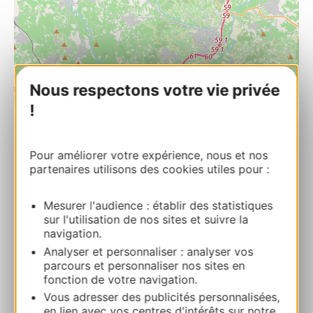
Nous respectons votre vie privée
| Map data ©
Leaflet
OpenStreetMap contributors
!
Pizza Caux
Pour améliorer votre expérience, nous et nos
20 bis place de la République 34720 CAUX
partenaires utilisons des cookies utiles pour :
Calcola il tuo percorso
Mesurer l'audience : établir des statistiques
sur l'utilisation de nos sites et suivre la
navigation.
04 67 26 42 59
Analyser et personnaliser : analyser vos
parcours et personnaliser nos sites en
fonction de votre navigation.
Facebook
Vous adresser des publicités personnalisées,
en lien avec vos centres d'intérêts sur notre