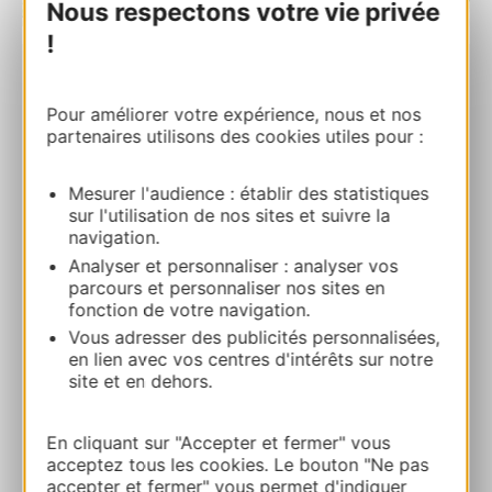
Nous respectons votre vie privée
| Map data ©
Leaflet
OpenStreetMap contributors
!
Ô Mont Fuji
Pour améliorer votre expérience, nous et nos
14 ter Avenue du Commandant Parisot 32600
partenaires utilisons des cookies utiles pour :
L’ISLE-JOURDAIN
Mesurer l'audience : établir des statistiques
Calcola il tuo percorso
sur l'utilisation de nos sites et suivre la
navigation.
Analyser et personnaliser : analyser vos
07 53 31 16 48
parcours et personnaliser nos sites en
fonction de votre navigation.
E-mail
Vous adresser des publicités personnalisées,
en lien avec vos centres d'intérêts sur notre
site et en dehors.
Sito web
En cliquant sur "Accepter et fermer" vous
acceptez tous les cookies. Le bouton "Ne pas
Facebook
accepter et fermer" vous permet d'indiquer