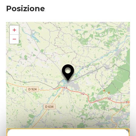
Posizione
+
−