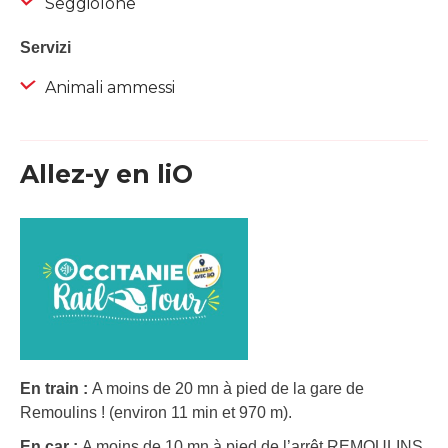
Seggiolone
Servizi
Animali ammessi
Allez-y en liO
En train :
A moins de 20 mn à pied de la gare de
Remoulins ! (environ 11 min et 970 m).
En car :
A moins de 10 mn à pied de l’arrêt REMOULINS