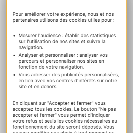
Pour améliorer votre expérience, nous et nos
partenaires utilisons des cookies utiles pour :
Mesurer l'audience : établir des statistiques
sur l'utilisation de nos sites et suivre la
| Map data ©
Leaflet
OpenStreetMap contributors
navigation.
Analyser et personnaliser : analyser vos
parcours et personnaliser nos sites en
Les Escaravats
fonction de votre navigation.
1 rue des Escaravats 30210 REMOULINS
Vous adresser des publicités personnalisées,
en lien avec vos centres d'intérêts sur notre
site et en dehors.
Calcola il tuo percorso
En cliquant sur "Accepter et fermer" vous
04 66 37 10 24
acceptez tous les cookies. Le bouton "Ne pas
accepter et fermer" vous permet d'indiquer
votre refus et seuls les cookies nécessaires au
Sito web
fonctionnement du site seront déposés. Vous
pouvez modifier vos choix à tout moment ou