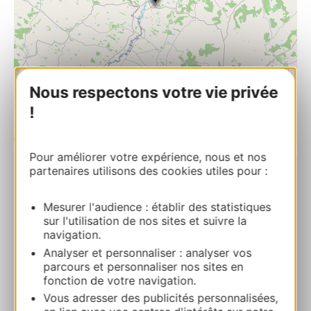
Nous respectons votre vie privée
!
| Map data ©
Leaflet
OpenStreetMap contributors
Pour améliorer votre expérience, nous et nos
partenaires utilisons des cookies utiles pour :
Le Saint Saturnin
LE BOURG 82120 MANSONVILLE
Mesurer l'audience : établir des statistiques
sur l'utilisation de nos sites et suivre la
navigation.
Calcola il tuo percorso
Analyser et personnaliser : analyser vos
parcours et personnaliser nos sites en
fonction de votre navigation.
05 63 04 79 16
Vous adresser des publicités personnalisées,