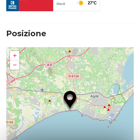
Posizione
+
−