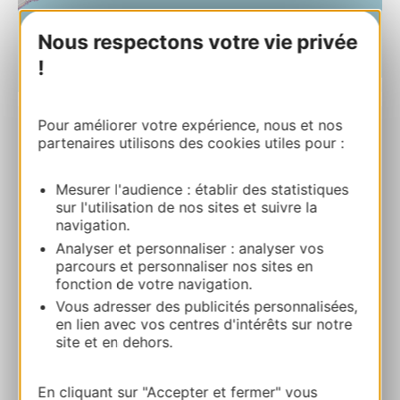
Nous respectons votre vie privée
!
| Map data ©
Leaflet
OpenStreetMap contributors
Pour améliorer votre expérience, nous et nos
partenaires utilisons des cookies utiles pour :
Le Roi de la Gambas
1302 avenue de la MéditerranéeVias – VIAS
PLAGE 34450 VIAS
Mesurer l'audience : établir des statistiques
sur l'utilisation de nos sites et suivre la
navigation.
Calcola il tuo percorso
Analyser et personnaliser : analyser vos
parcours et personnaliser nos sites en
fonction de votre navigation.
Facebook
Vous adresser des publicités personnalisées,
en lien avec vos centres d'intérêts sur notre
site et en dehors.
AGGIUNGI
AL TACCUINO
En cliquant sur "Accepter et fermer" vous