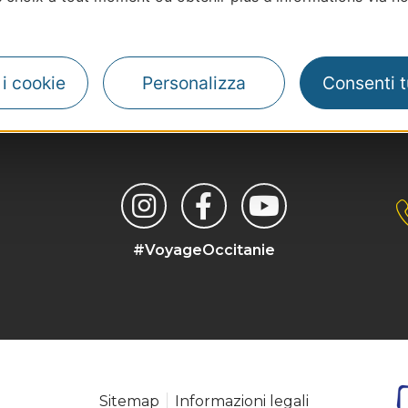
| Map data ©
Leaflet
OpenStreetMap contributors
i i cookie
Personalizza
Consenti tu
#VoyageOccitanie
Sitemap
Informazioni legali