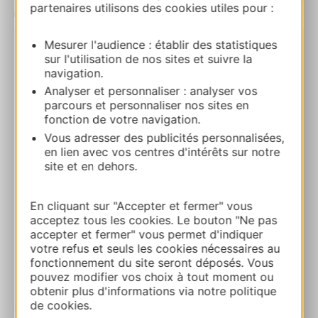
partenaires utilisons des cookies utiles pour :
| Map data ©
Leaflet
OpenStreetMap contributors
Mesurer l'audience : établir des statistiques
Le Marignan
sur l'utilisation de nos sites et suivre la
navigation.
Le Marignan107 avenue Aristide Briand
Analyser et personnaliser : analyser vos
82000 MONTAUBAN
parcours et personnaliser nos sites en
fonction de votre navigation.
Calcola il tuo percorso
Vous adresser des publicités personnalisées,
en lien avec vos centres d'intérêts sur notre
site et en dehors.
05 63 63 05 77
En cliquant sur "Accepter et fermer" vous
Sito web
acceptez tous les cookies. Le bouton "Ne pas
accepter et fermer" vous permet d'indiquer
votre refus et seuls les cookies nécessaires au
AGGIUNGI
fonctionnement du site seront déposés. Vous
AL TACCUINO
pouvez modifier vos choix à tout moment ou
obtenir plus d'informations via notre politique
de cookies.