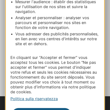
4 rue RaffanelLE CAP D’AGDE 34300 AGDE
Mesurer l'audience : établir des statistiques
sur l'utilisation de nos sites et suivre la
navigation.
Calcola il tuo percorso
Analyser et personnaliser : analyser vos
parcours et personnaliser nos sites en
fonction de votre navigation.
04 67 39 81 31
Vous adresser des publicités personnalisées,
en lien avec vos centres d'intérêts sur notre
site et en dehors.
Sito web
En cliquant sur "Accepter et fermer" vous
Facebook
acceptez tous les cookies. Le bouton "Ne pas
accepter et fermer" vous permet d'indiquer
votre refus et seuls les cookies nécessaires au
AGGIUNGI
fonctionnement du site seront déposés. Vous
AL TACCUINO
pouvez modifier vos choix à tout moment ou
obtenir plus d'informations via notre politique
de cookies.
Politica sulla riservatezza