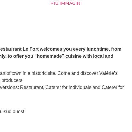
PIÙ IMMAGINI
e Restaurant Le Fort welcomes you every lunchtime, from
ly, to offer you “homemade” cuisine with local and
t of town in a historic site. Come and discover Valérie’s
l producers.
ersions: Restaurant, Caterer for individuals and Caterer for
du sud ouest