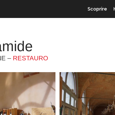
Scoprire
ramide
NE –
RESTAURO