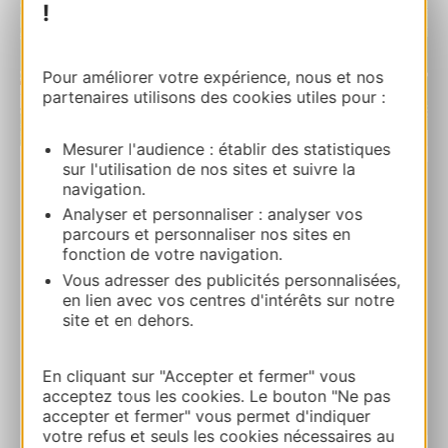
!
Pour améliorer votre expérience, nous et nos
partenaires utilisons des cookies utiles pour :
| Map data ©
Leaflet
OpenStreetMap contributors
Mesurer l'audience : établir des statistiques
sur l'utilisation de nos sites et suivre la
navigation.
Le Comptoir du Lot
Analyser et personnaliser : analyser vos
Quai du Lot 12140 ENTRAYGUES-SUR-
parcours et personnaliser nos sites en
TRUYERE
fonction de votre navigation.
Vous adresser des publicités personnalisées,
en lien avec vos centres d'intérêts sur notre
Calcola il tuo percorso
site et en dehors.
AGGIUNGI
En cliquant sur "Accepter et fermer" vous
AL TACCUINO
acceptez tous les cookies. Le bouton "Ne pas
accepter et fermer" vous permet d'indiquer
votre refus et seuls les cookies nécessaires au