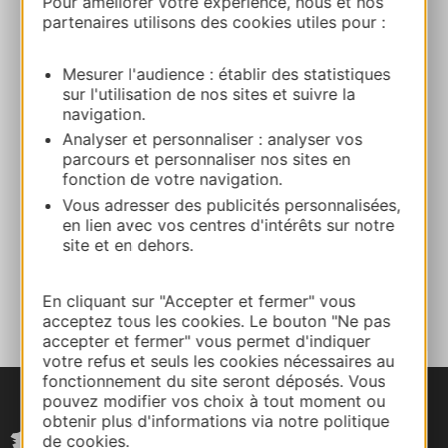
Pour améliorer votre expérience, nous et nos
partenaires utilisons des cookies utiles pour :
Calcola il tuo percorso
Mesurer l'audience : établir des statistiques
04 67 09 91 63
sur l'utilisation de nos sites et suivre la
navigation.
Analyser et personnaliser : analyser vos
E-mail
parcours et personnaliser nos sites en
fonction de votre navigation.
Vous adresser des publicités personnalisées,
Facebook
en lien avec vos centres d'intérêts sur notre
site et en dehors.
AGGIUNGI
AL TACCUINO
En cliquant sur "Accepter et fermer" vous
acceptez tous les cookies. Le bouton "Ne pas
accepter et fermer" vous permet d'indiquer
votre refus et seuls les cookies nécessaires au
fonctionnement du site seront déposés. Vous
pouvez modifier vos choix à tout moment ou
obtenir plus d'informations via notre politique
de cookies.