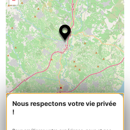
−
| Map data ©
Leaflet
OpenStreetMap contributors
Nous respectons votre vie privée
!
Le Bosphore
4 faubourg des Cordeliers 34120 PEZENAS