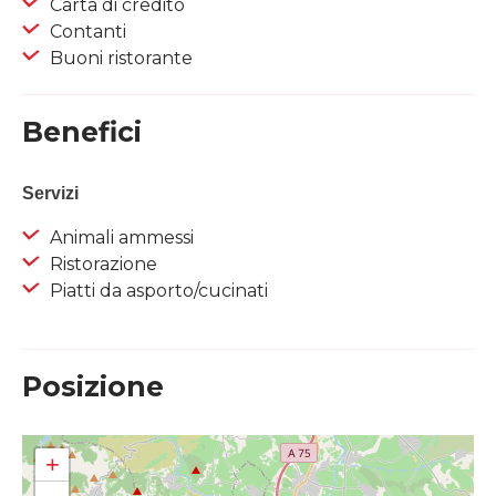
Carta di credito
Contanti
Buoni ristorante
Benefici
Servizi
Animali ammessi
Ristorazione
Piatti da asporto/cucinati
Posizione
+