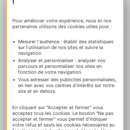
!
Pour améliorer votre expérience, nous et nos
partenaires utilisons des cookies utiles pour :
| Map data ©
Leaflet
OpenStreetMap contributors
Mesurer l'audience : établir des statistiques
Le Bistrot du Boucher
sur l'utilisation de nos sites et suivre la
8 quai de la Tour des Rondes 81500
navigation.
LAVAUR
Analyser et personnaliser : analyser vos
parcours et personnaliser nos sites en
fonction de votre navigation.
Calcola il tuo percorso
Vous adresser des publicités personnalisées,
en lien avec vos centres d'intérêts sur notre
site et en dehors.
07 66 55 79 78
En cliquant sur "Accepter et fermer" vous
E-mail
acceptez tous les cookies. Le bouton "Ne pas
accepter et fermer" vous permet d'indiquer
votre refus et seuls les cookies nécessaires au
Facebook