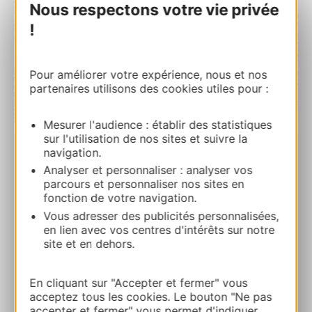
Nous respectons votre vie privée
!
Pour améliorer votre expérience, nous et nos
partenaires utilisons des cookies utiles pour :
| Map data ©
Leaflet
OpenStreetMap contributors
Mesurer l'audience : établir des statistiques
sur l'utilisation de nos sites et suivre la
navigation.
Le 59
Analyser et personnaliser : analyser vos
9 route d’Auch 32270 AUBIET
parcours et personnaliser nos sites en
fonction de votre navigation.
Calcola il tuo percorso
Vous adresser des publicités personnalisées,
en lien avec vos centres d'intérêts sur notre
site et en dehors.
07 44 63 23 58
En cliquant sur "Accepter et fermer" vous
acceptez tous les cookies. Le bouton "Ne pas
Facebook
accepter et fermer" vous permet d'indiquer