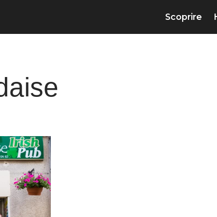
Scoprire
daise