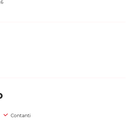
26
o
Contanti