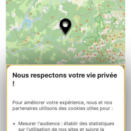
Nous respectons votre vie privée
!
| Map data ©
Leaflet
OpenStreetMap contributors
Pour améliorer votre expérience, nous et nos
partenaires utilisons des cookies utiles pour :
La Clairière
Chemin des Courtials 34330 CAMBON-ET-
Mesurer l'audience : établir des statistiques
SALVERGUES
sur l'utilisation de nos sites et suivre la