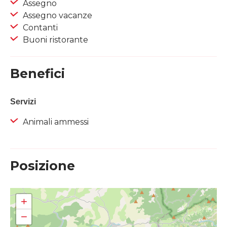
Assegno
Assegno vacanze
Contanti
Buoni ristorante
Benefici
Servizi
Animali ammessi
Posizione
+
−