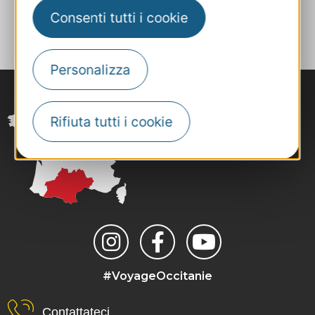
AGGIUNGI
Consenti tutti i cookie
AL TACCUINO
Personalizza
Rifiuta tutti i cookie
#VoyageOccitanie
Contattateci