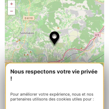
+
−
Nous respectons votre vie privée
!
| Map data ©
Leaflet
OpenStreetMap contributors
Pour améliorer votre expérience, nous et nos
partenaires utilisons des cookies utiles pour :
PRENOTARE