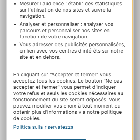
Mesurer l'audience : établir des statistiques
sur l'utilisation de nos sites et suivre la
navigation.
Hygge by La Villa Vicha
Analyser et personnaliser : analyser vos
810 ch de Cardione 30250 AUBAIS
parcours et personnaliser nos sites en
fonction de votre navigation.
Vous adresser des publicités personnalisées,
Calcola il tuo percorso
en lien avec vos centres d'intérêts sur notre
site et en dehors.
04 66 77 07 98
En cliquant sur "Accepter et fermer" vous
acceptez tous les cookies. Le bouton "Ne pas
E-mail
accepter et fermer" vous permet d'indiquer
votre refus et seuls les cookies nécessaires au
fonctionnement du site seront déposés. Vous
Sito web
pouvez modifier vos choix à tout moment ou
obtenir plus d'informations via notre politique
de cookies.
Facebook
Politica sulla riservatezza