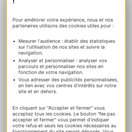
!
Pour améliorer votre expérience, nous et nos
partenaires utilisons des cookies utiles pour :
Mesurer l'audience : établir des statistiques
sur l'utilisation de nos sites et suivre la
| Map data ©
Leaflet
OpenStreetMap contributors
navigation.
Analyser et personnaliser : analyser vos
parcours et personnaliser nos sites en
Derrière l’Église
fonction de votre navigation.
3 rue du Château Fadaise 30900 NIMES
Vous adresser des publicités personnalisées,
en lien avec vos centres d'intérêts sur notre
site et en dehors.
Calcola il tuo percorso
En cliquant sur "Accepter et fermer" vous
06 82 99 55 68
acceptez tous les cookies. Le bouton "Ne pas
accepter et fermer" vous permet d'indiquer
votre refus et seuls les cookies nécessaires au
E-mail
fonctionnement du site seront déposés. Vous