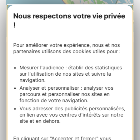
Nous respectons votre vie privée
!
| Map data ©
Leaflet
OpenStreetMap contributors
Pour améliorer votre expérience, nous et nos
partenaires utilisons des cookies utiles pour :
Chez Georges Bistrot de la Mer
7 boulevard Maréchal Juin 30240 LE GRAU-
Mesurer l'audience : établir des statistiques
DU-ROI
sur l'utilisation de nos sites et suivre la
navigation.
Calcola il tuo percorso
Analyser et personnaliser : analyser vos
parcours et personnaliser nos sites en
fonction de votre navigation.
04 48 68 25 09
Vous adresser des publicités personnalisées,
en lien avec vos centres d'intérêts sur notre
site et en dehors.
E-mail
En cliquant sur "Accepter et fermer" vous