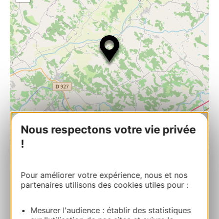
Nous respectons votre vie privée
!
| Map data ©
Leaflet
OpenStreetMap contributors
Pour améliorer votre expérience, nous et nos
partenaires utilisons des cookies utiles pour :
CELYN’RIC d’AJD
306 route de Cougournac 82220
Mesurer l'audience : établir des statistiques
PUYCORNET