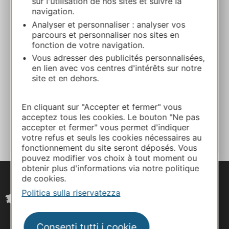
sur l'utilisation de nos sites et suivre la
navigation.
Calcola il tuo percorso
Analyser et personnaliser : analyser vos
parcours et personnaliser nos sites en
fonction de votre navigation.
06 60 45 42 60
Vous adresser des publicités personnalisées,
en lien avec vos centres d'intérêts sur notre
site et en dehors.
E-mail
En cliquant sur "Accepter et fermer" vous
AGGIUNGI
acceptez tous les cookies. Le bouton "Ne pas
AL TACCUINO
accepter et fermer" vous permet d'indiquer
votre refus et seuls les cookies nécessaires au
fonctionnement du site seront déposés. Vous
pouvez modifier vos choix à tout moment ou
obtenir plus d'informations via notre politique
de cookies.
Politica sulla riservatezza
Consenti tutti i cookie