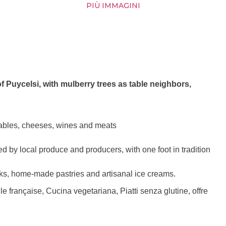
PIÙ IMMAGINI
f Puycelsi, with mulberry trees as table neighbors,
etables, cheeses, wines and meats
ired by local produce and producers, with one foot in tradition
inks, home-made pastries and artisanal ice creams.
e française, Cucina vegetariana, Piatti senza glutine, offre