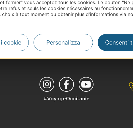
 et fermer" vous acceptez tous les cookies. Le bouton "Ne 
tre refus et seuls les cookies nécessaires au fonctionneme
choix à tout moment ou obtenir plus d'informations via not
| Map data ©
i i cookie
Personalizza
Consenti tu
Leaflet
OpenStreetMap contributors
#VoyageOccitanie