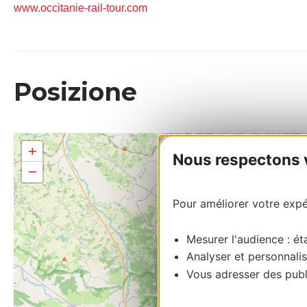
www.occitanie-rail-tour.com
Posizione
+
Nous respectons vo
−
Pour améliorer votre expér
Mesurer l'audience : éta
Analyser et personnalis
Vous adresser des publi