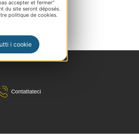
pas accepter et fermer"
nt du site seront déposés.
re politique de cookies.
tti i cookie
Contattateci