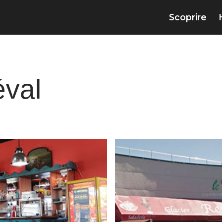
Scoprire
éval