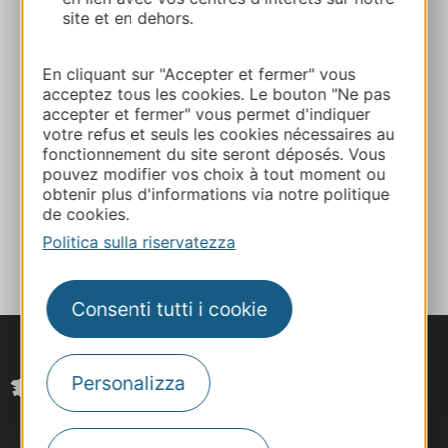
site et en dehors.
Brasserie Le Grand Café
14 Place de l’Hôtel de ville 81260 BRASSAC
En cliquant sur "Accepter et fermer" vous
acceptez tous les cookies. Le bouton "Ne pas
Calcola il tuo percorso
accepter et fermer" vous permet d'indiquer
votre refus et seuls les cookies nécessaires au
fonctionnement du site seront déposés. Vous
06 38 33 00 71
pouvez modifier vos choix à tout moment ou
obtenir plus d'informations via notre politique
de cookies.
AGGIUNGI
AL TACCUINO
Politica sulla riservatezza
Consenti tutti i cookie
Personalizza