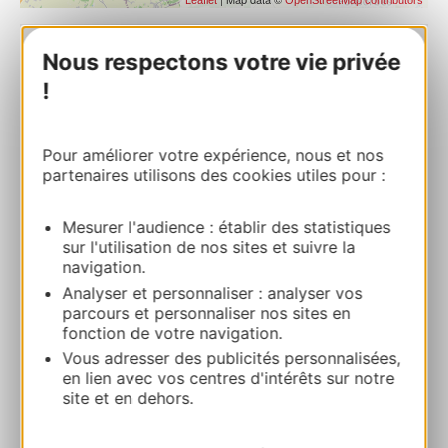
Nous respectons votre vie privée
PRENOTARE
!
Bistrot Chez Fabio
Pour améliorer votre expérience, nous et nos
Bistrot Chez Fabio102 route de Grenade
partenaires utilisons des cookies utiles pour :
32600 SEGOUFIELLE
Mesurer l'audience : établir des statistiques
Calcola il tuo percorso
sur l'utilisation de nos sites et suivre la
navigation.
Analyser et personnaliser : analyser vos
05 62 59 70 75
parcours et personnaliser nos sites en
fonction de votre navigation.
Vous adresser des publicités personnalisées,
E-mail
en lien avec vos centres d'intérêts sur notre
site et en dehors.
Sito web