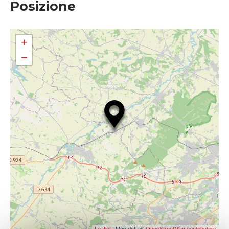
Posizione
+
−
| Map data ©
Leaflet
OpenStreetMap contributors