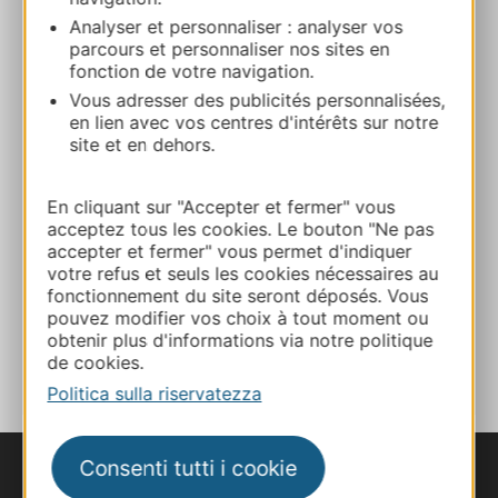
Bar Restaurant de la Gare
Analyser et personnaliser : analyser vos
Avenue de la Résistance 30270 SAINT-
parcours et personnaliser nos sites en
fonction de votre navigation.
JEAN-DU-GARD
Vous adresser des publicités personnalisées,
en lien avec vos centres d'intérêts sur notre
Calcola il tuo percorso
site et en dehors.
04 66 85 38 18
En cliquant sur "Accepter et fermer" vous
acceptez tous les cookies. Le bouton "Ne pas
accepter et fermer" vous permet d'indiquer
E-mail
votre refus et seuls les cookies nécessaires au
fonctionnement du site seront déposés. Vous
pouvez modifier vos choix à tout moment ou
AGGIUNGI
obtenir plus d'informations via notre politique
AL TACCUINO
de cookies.
Politica sulla riservatezza
Consenti tutti i cookie