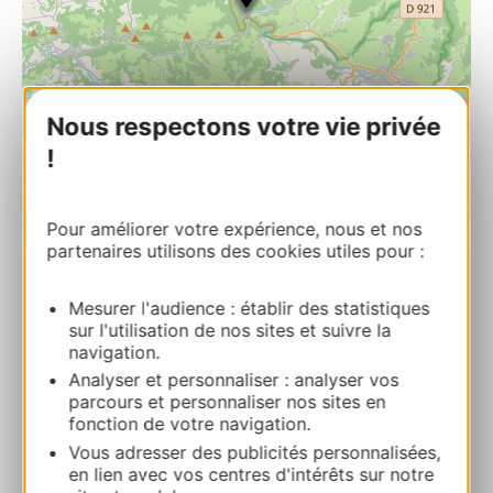
Nous respectons votre vie privée
!
| Map data ©
Pour améliorer votre expérience, nous et nos
Leaflet
OpenStreetMap contributors
partenaires utilisons des cookies utiles pour :
Auberge Saint Fleuret
Mesurer l'audience : établir des statistiques
19, rue François d’Estaing 12190 ESTAING
sur l'utilisation de nos sites et suivre la
navigation.
Analyser et personnaliser : analyser vos
Calcola il tuo percorso
parcours et personnaliser nos sites en
fonction de votre navigation.
+33565440144
Vous adresser des publicités personnalisées,
en lien avec vos centres d'intérêts sur notre