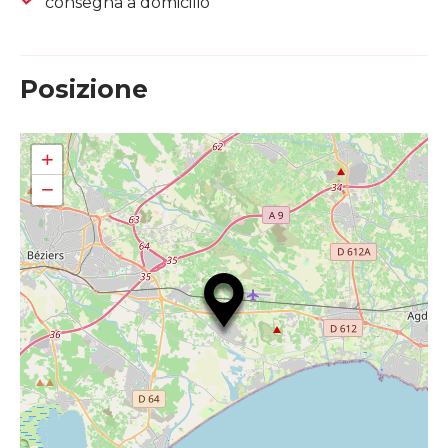
consegna a domicilio
Posizione
+
−