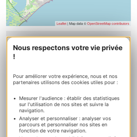
| Map data ©
Leaflet
OpenStreetMap contributors
Au Vieux Puits
Nous respectons votre vie privée
19 avenue Jean Moulin 34420
!
PORTIRAGNES
Calcola il tuo percorso
Pour améliorer votre expérience, nous et nos
partenaires utilisons des cookies utiles pour :
06 61 95 07 11
Mesurer l'audience : établir des statistiques
sur l'utilisation de nos sites et suivre la
navigation.
E-mail
Analyser et personnaliser : analyser vos
parcours et personnaliser nos sites en
fonction de votre navigation.
Sito web