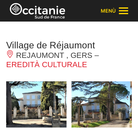
Pannello di gestione dei cookies
MENÙ
Village de Réjaumont
REJAUMONT , GERS –
EREDITÀ CULTURALE