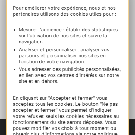
Pour améliorer votre expérience, nous et nos
partenaires utilisons des cookies utiles pour :
Village de Réjaumont
Au Village 32390 REJAUMONT
Mesurer l'audience : établir des statistiques
sur l'utilisation de nos sites et suivre la
Calcola il tuo percorso
navigation.
Analyser et personnaliser : analyser vos
05 62 65 28 00
parcours et personnaliser nos sites en
fonction de votre navigation.
Vous adresser des publicités personnalisées,
E-mail
en lien avec vos centres d'intérêts sur notre
site et en dehors.
AGGIUNGI
AL TACCUINO
En cliquant sur "Accepter et fermer" vous
acceptez tous les cookies. Le bouton "Ne pas
accepter et fermer" vous permet d'indiquer
votre refus et seuls les cookies nécessaires au
fonctionnement du site seront déposés. Vous
pouvez modifier vos choix à tout moment ou
obtenir plus d'informations via notre politique