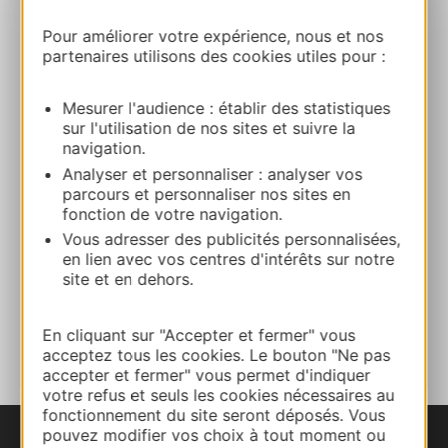
32120 PUYCASQUIER
Pour améliorer votre expérience, nous et nos
partenaires utilisons des cookies utiles pour :
Calcola il tuo percorso
Mesurer l'audience : établir des statistiques
sur l'utilisation de nos sites et suivre la
05 62 05 22 89
navigation.
Analyser et personnaliser : analyser vos
parcours et personnaliser nos sites en
E-mail
fonction de votre navigation.
Vous adresser des publicités personnalisées,
Sito web
en lien avec vos centres d'intérêts sur notre
site et en dehors.
AGGIUNGI
AL TACCUINO
En cliquant sur "Accepter et fermer" vous
acceptez tous les cookies. Le bouton "Ne pas
accepter et fermer" vous permet d'indiquer
votre refus et seuls les cookies nécessaires au
fonctionnement du site seront déposés. Vous
pouvez modifier vos choix à tout moment ou