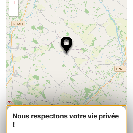
+
−
| Map data ©
Leaflet
OpenStreetMap contributors
Nous respectons votre vie privée
!
Village de Puycasquier