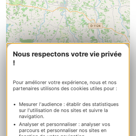
Nous respectons votre vie privée
| Map data ©
Leaflet
OpenStreetMap contributors
!
Village de Marambat
32190 MARAMBAT
Pour améliorer votre expérience, nous et nos
partenaires utilisons des cookies utiles pour :
Calcola il tuo percorso
Mesurer l'audience : établir des statistiques
sur l'utilisation de nos sites et suivre la
05 62 06 54 12
navigation.
Analyser et personnaliser : analyser vos
parcours et personnaliser nos sites en
05 62 09 85 62