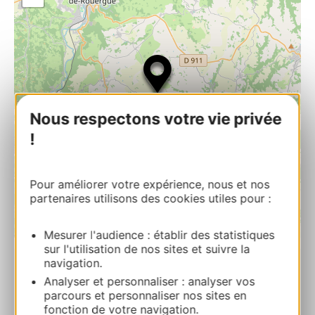
Nous respectons votre vie privée
!
Pour améliorer votre expérience, nous et nos
partenaires utilisons des cookies utiles pour :
| Map data ©
Mesurer l'audience : établir des statistiques
Leaflet
OpenStreetMap contributors
sur l'utilisation de nos sites et suivre la
navigation.
Ostal des écrivains
Analyser et personnaliser : analyser vos
parcours et personnaliser nos sites en
Saint-Salvadou 12200 LA BASTIDE-
fonction de votre navigation.
L’EVEQUE