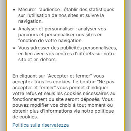
81000 ALBI
Mesurer l'audience : établir des statistiques
sur l'utilisation de nos sites et suivre la
Calcola il tuo percorso
navigation.
Analyser et personnaliser : analyser vos
parcours et personnaliser nos sites en
07 81 07 67 53
fonction de votre navigation.
Vous adresser des publicités personnalisées,
en lien avec vos centres d'intérêts sur notre
E-mail
site et en dehors.
En cliquant sur "Accepter et fermer" vous
Sito web
acceptez tous les cookies. Le bouton "Ne pas
accepter et fermer" vous permet d'indiquer
votre refus et seuls les cookies nécessaires au
Facebook
fonctionnement du site seront déposés. Vous
pouvez modifier vos choix à tout moment ou
obtenir plus d'informations via notre politique
AGGIUNGI
AL TACCUINO
de cookies.
Politica sulla riservatezza