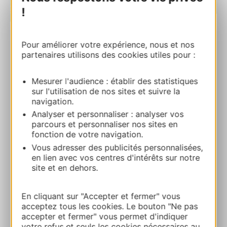
!
| Map data ©
Leaflet
OpenStreetMap contributors
Pour améliorer votre expérience, nous et nos
Musée Juif de Béziers
partenaires utilisons des cookies utiles pour :
19 Place Pierre Semard 34500 BEZIERS
Mesurer l'audience : établir des statistiques
Calcola il tuo percorso
sur l'utilisation de nos sites et suivre la
navigation.
Analyser et personnaliser : analyser vos
06 50 29 64 13
parcours et personnaliser nos sites en
fonction de votre navigation.
Vous adresser des publicités personnalisées,
E-mail
en lien avec vos centres d'intérêts sur notre
site et en dehors.
Sito web
En cliquant sur "Accepter et fermer" vous
acceptez tous les cookies. Le bouton "Ne pas
AGGIUNGI
accepter et fermer" vous permet d'indiquer
AL TACCUINO
votre refus et seuls les cookies nécessaires au