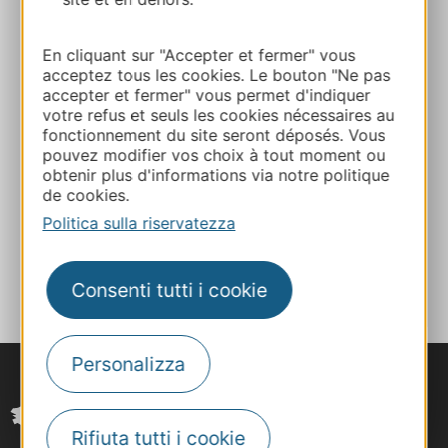
Calcola il tuo percorso
En cliquant sur "Accepter et fermer" vous
05 63 58 03 42
acceptez tous les cookies. Le bouton "Ne pas
accepter et fermer" vous permet d'indiquer
votre refus et seuls les cookies nécessaires au
E-mail
fonctionnement du site seront déposés. Vous
pouvez modifier vos choix à tout moment ou
obtenir plus d'informations via notre politique
de cookies.
Sito web
Politica sulla riservatezza
AGGIUNGI
AL TACCUINO
Consenti tutti i cookie
Personalizza
Rifiuta tutti i cookie