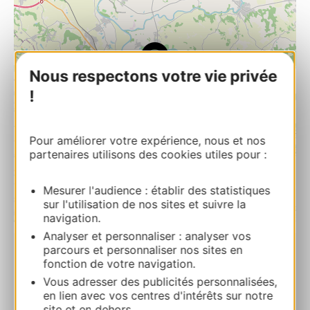
Nous respectons votre vie privée
!
Pour améliorer votre expérience, nous et nos
partenaires utilisons des cookies utiles pour :
Mesurer l'audience : établir des statistiques
sur l'utilisation de nos sites et suivre la
| Map data ©
navigation.
Leaflet
OpenStreetMap contributors
Analyser et personnaliser : analyser vos
parcours et personnaliser nos sites en
Musée du Pays de Cocagne
fonction de votre navigation.
1 bis, rue Jouxaygues LAVAUR
Vous adresser des publicités personnalisées,
en lien avec vos centres d'intérêts sur notre
site et en dehors.