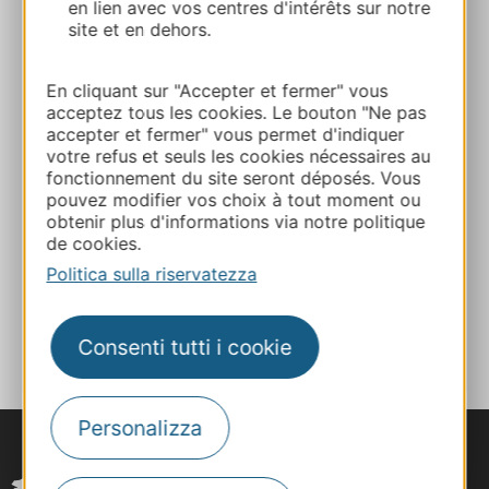
en lien avec vos centres d'intérêts sur notre
site et en dehors.
Calcola il tuo percorso
En cliquant sur "Accepter et fermer" vous
05 62 07 30 01
acceptez tous les cookies. Le bouton "Ne pas
accepter et fermer" vous permet d'indiquer
votre refus et seuls les cookies nécessaires au
fonctionnement du site seront déposés. Vous
E-mail
pouvez modifier vos choix à tout moment ou
obtenir plus d'informations via notre politique
de cookies.
Sito web
Politica sulla riservatezza
AGGIUNGI
AL TACCUINO
Consenti tutti i cookie
Personalizza