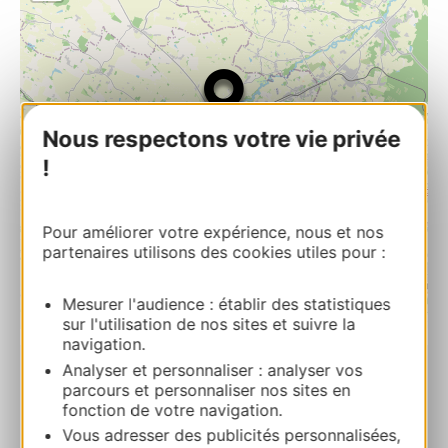
Nous respectons votre vie privée
!
Pour améliorer votre expérience, nous et nos
partenaires utilisons des cookies utiles pour :
Mesurer l'audience : établir des statistiques
| Map data ©
sur l'utilisation de nos sites et suivre la
Leaflet
OpenStreetMap contributors
navigation.
Analyser et personnaliser : analyser vos
Musée d’Art Campanaire
parcours et personnaliser nos sites en
fonction de votre navigation.
Musée d’Art CampanairePlace de l’Hôtel de
Vous adresser des publicités personnalisées,
ville 32600 L’ISLE-JOURDAIN