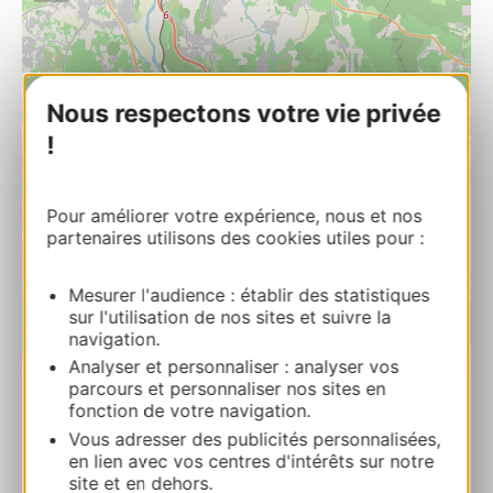
Nous respectons votre vie privée
!
Pour améliorer votre expérience, nous et nos
partenaires utilisons des cookies utiles pour :
Mesurer l'audience : établir des statistiques
sur l'utilisation de nos sites et suivre la
navigation.
| Map data ©
Leaflet
OpenStreetMap contributors
Analyser et personnaliser : analyser vos
parcours et personnaliser nos sites en
fonction de votre navigation.
Moulin de la Roque
Vous adresser des publicités personnalisées,
Chemin des Près 30190 BOUCOIRAN-ET-
en lien avec vos centres d'intérêts sur notre
NOZIERES
site et en dehors.