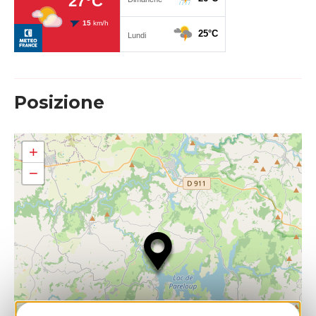
Posizione
+
−