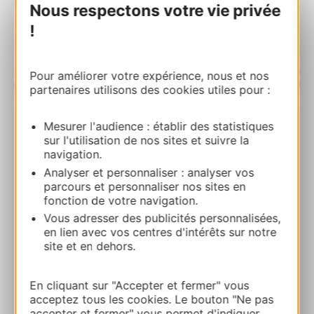
Nous respectons votre vie privée
!
Pour améliorer votre expérience, nous et nos
partenaires utilisons des cookies utiles pour :
| Map data ©
Leaflet
OpenStreetMap contributors
Mesurer l'audience : établir des statistiques
sur l'utilisation de nos sites et suivre la
Lac de Pareloup-barrage
navigation.
12120 ARVIEU
Analyser et personnaliser : analyser vos
parcours et personnaliser nos sites en
Calcola il tuo percorso
fonction de votre navigation.
Vous adresser des publicités personnalisées,
en lien avec vos centres d'intérêts sur notre
Sito web
site et en dehors.
AGGIUNGI
En cliquant sur "Accepter et fermer" vous
AL TACCUINO
acceptez tous les cookies. Le bouton "Ne pas
accepter et fermer" vous permet d'indiquer