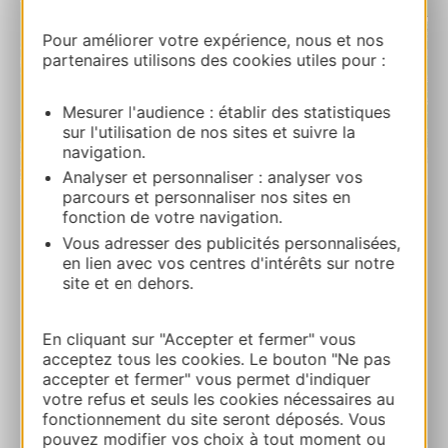
Pour améliorer votre expérience, nous et nos
partenaires utilisons des cookies utiles pour :
Mesurer l'audience : établir des statistiques
sur l'utilisation de nos sites et suivre la
navigation.
| Map data ©
Leaflet
OpenStreetMap contributors
Analyser et personnaliser : analyser vos
parcours et personnaliser nos sites en
fonction de votre navigation.
La Fontaine du Pont à Anduze
Vous adresser des publicités personnalisées,
Rue Basse 30140 ANDUZE
en lien avec vos centres d'intérêts sur notre
site et en dehors.
Calcola il tuo percorso
En cliquant sur "Accepter et fermer" vous
acceptez tous les cookies. Le bouton "Ne pas
AGGIUNGI
accepter et fermer" vous permet d'indiquer
AL TACCUINO
votre refus et seuls les cookies nécessaires au
fonctionnement du site seront déposés. Vous
pouvez modifier vos choix à tout moment ou