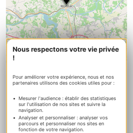
Nous respectons votre vie privée
!
| Map data ©
Leaflet
OpenStreetMap contributors
Pour améliorer votre expérience, nous et nos
L’église abbatiale Saint-Pierre
partenaires utilisons des cookies utiles pour :
Place Durand de Bredons 82200 MOISSAC
Mesurer l'audience : établir des statistiques
sur l'utilisation de nos sites et suivre la
Calcola il tuo percorso
navigation.
Analyser et personnaliser : analyser vos
05 63 04 01 85
parcours et personnaliser nos sites en
fonction de votre navigation.