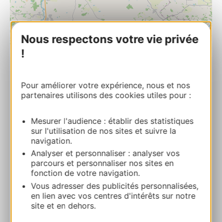
Nous respectons votre vie privée
| Map data ©
Leaflet
OpenStreetMap contributors
!
Eglise Sainte-Radegonde
Pour améliorer votre expérience, nous et nos
32500 PIS
partenaires utilisons des cookies utiles pour :
Calcola il tuo percorso
Mesurer l'audience : établir des statistiques
sur l'utilisation de nos sites et suivre la
navigation.
05 62 06 11 05
Analyser et personnaliser : analyser vos
parcours et personnaliser nos sites en
fonction de votre navigation.
E-mail
Vous adresser des publicités personnalisées,
en lien avec vos centres d'intérêts sur notre
site et en dehors.
AGGIUNGI
AL TACCUINO