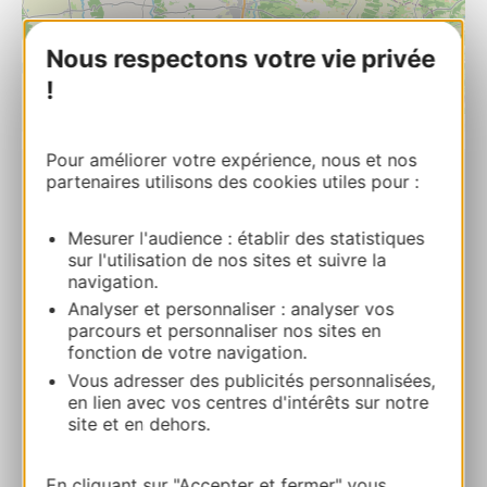
Nous respectons votre vie privée
!
| Map data ©
Leaflet
OpenStreetMap contributors
Pour améliorer votre expérience, nous et nos
partenaires utilisons des cookies utiles pour :
Église Saint-Pierre
Au village 32260 LABARTHE
Mesurer l'audience : établir des statistiques
sur l'utilisation de nos sites et suivre la
Calcola il tuo percorso
navigation.
Analyser et personnaliser : analyser vos
parcours et personnaliser nos sites en
05 62 66 20 05
fonction de votre navigation.
Vous adresser des publicités personnalisées,
en lien avec vos centres d'intérêts sur notre
E-mail
site et en dehors.
AGGIUNGI
En cliquant sur "Accepter et fermer" vous